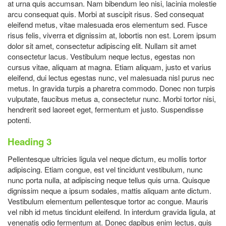
at urna quis accumsan. Nam bibendum leo nisi, lacinia molestie
arcu consequat quis. Morbi at suscipit risus. Sed consequat
eleifend metus, vitae malesuada eros elementum sed. Fusce
risus felis, viverra et dignissim at, lobortis non est. Lorem ipsum
dolor sit amet, consectetur adipiscing elit. Nullam sit amet
consectetur lacus. Vestibulum neque lectus, egestas non
cursus vitae, aliquam at magna. Etiam aliquam, justo et varius
eleifend, dui lectus egestas nunc, vel malesuada nisl purus nec
metus. In gravida turpis a pharetra commodo. Donec non turpis
vulputate, faucibus metus a, consectetur nunc. Morbi tortor nisi,
hendrerit sed laoreet eget, fermentum et justo. Suspendisse
potenti.
Heading 3
Pellentesque ultricies ligula vel neque dictum, eu mollis tortor
adipiscing. Etiam congue, est vel tincidunt vestibulum, nunc
nunc porta nulla, at adipiscing neque tellus quis urna. Quisque
dignissim neque a ipsum sodales, mattis aliquam ante dictum.
Vestibulum elementum pellentesque tortor ac congue. Mauris
vel nibh id metus tincidunt eleifend. In interdum gravida ligula, at
venenatis odio fermentum at. Donec dapibus enim lectus, quis